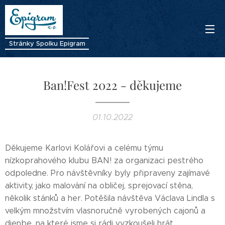
Stránky Spolku Epigram
Ban!Fest 2022 - děkujeme
01.10.2022
Děkujeme Karlovi Kolářovi a celému týmu
nízkoprahového klubu BAN! za organizaci pestrého
odpoledne. Pro návštěvníky byly připraveny zajímavé
aktivity, jako malování na obličej, sprejovací stěna,
několik stánků a her. Potěšila návštěva Václava Lindla s
velkým množstvím vlasnoručně vyrobených cajonů a
djenbe, na které jsme si rádi vyzkoušeli hrát.