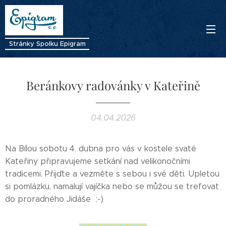
Stránky Spolku Epigram
Beránkovy radovánky v Kateřině
04.04.2026
Na Bílou sobotu 4. dubna pro vás v kostele svaté
Kateřiny připravujeme setkání nad velikonočními
tradicemi. Přijďte a vezměte s sebou i své děti. Upletou
si pomlázku, namalují vajíčka nebo se můžou se trefovat
do proradného Jidáše :-)