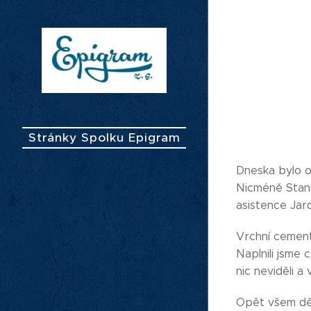
Stránky Spolku Epigram
Dneska bylo od
Nicméně Standa
asistence Jard
Vrchní cemento
Naplnili jsme 
nic neviděli a
Opět všem děk