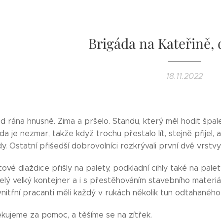
Brigáda na Kateřině,
18.11.2022
 rána hnusně. Zima a pršelo. Standu, který měl hodit špalet
 je nezmar, takže když trochu přestalo lít, stejně přijel, 
y. Ostatní přišedší dobrovolníci rozkrývali první dvě vrstvy
vé dlaždice přišly na palety, podkladní cihly také na palety,
celý velký kontejner a i s přestěhováním stavebního materiá
 vnitřní pracanti měli každý v rukách několik tun odtahaného
ujeme za pomoc, a těšíme se na zítřek.