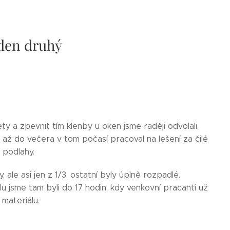
 den druhý
y a zpevnit tím klenby u oken jsme raději odvolali.
a až do večera v tom počasí pracoval na lešení za čilé
 podlahy.
 ale asi jen z 1/3, ostatní byly úplně rozpadlé.
lu jsme tam byli do 17 hodin, kdy venkovní pracanti už
 materiálu.