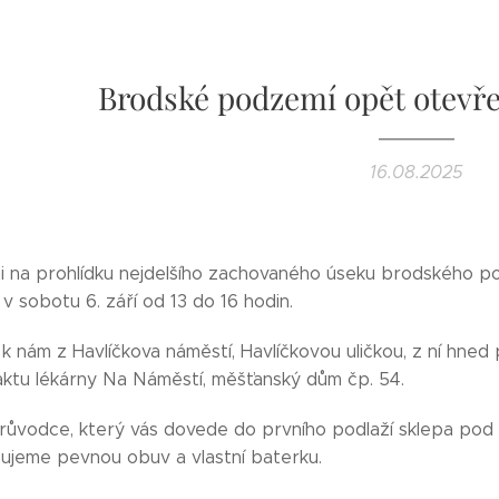
Brodské podzemí opět otevře
16.08.2025
mi na prohlídku nejdelšího zachovaného úseku brodského p
v sobotu 6. září od 13 do 16 hodin.
 nám z Havlíčkova náměstí, Havlíčkovou uličkou, z ní hned 
aktu lékárny Na Náměstí, měšťanský dům čp. 54.
růvodce, který vás dovede do prvního podlaží sklepa pod
ujeme pevnou obuv a vlastní baterku.