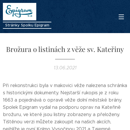
Stránky Spolku Epigram
Brožura o listinách z věže sv. Kateřiny
13.06.2021
Při rekonstrukci byla v makovici věže nalezena schránka
s historickými dokumenty. Nejstarší rukopis je z roku
1663 a pojednává o opravě věže dolní městské brány.
Spolek Epigram vydal na podporu oprav na Kateřině
brožuru, ve které jsou listiny zobrazeny a přeloženy.
Tištěnou verzi můžete zakoupit na našich akcích,
nejblíže je nyní Kolmo Vysočinou 2021 a Tajemné