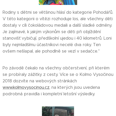
Rodiny s dětmi se většinou hlásí do kategorie Pohodářů.
V této kategorii o vítězi rozhoduje los, ale všechny děti
dostaly v cíli čokoládovou medaili a další sladké odměny.
Je zajímavé, k jakým výkonům se děti při objíždění
stanovišť vybičují, předškolní ujedou i 40 kilometrů. Loni
byly nejmladšímu účastníkovi necelé dva roky. Ten
ovšem nešlapal, ale pohodlně se vezl v sedačce."
Po závodě čekalo na všechny občerstvení, při kterém
se probíraly zážitky z cesty. Více se o Kolmo Vysočinou
2018 dozvíte na webových stránkách
www.kolmovysocinou.cz
, na kterých jsou uvedena
podrobná pravidla i kompletní letošní výsledky.