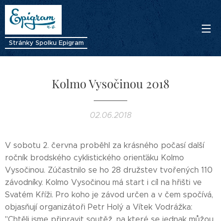
Stránky Spolku Epigram
Kolmo Vysočinou 2018
02.06.2018
V sobotu 2. června proběhl za krásného počasí další
ročník brodského cyklistického orienťáku Kolmo
Vysočinou. Zúčastnilo se ho 28 družstev tvořených 110
závodníky. Kolmo Vysočinou má start i cíl na hřišti ve
Svatém Kříži. Pro koho je závod určen a v čem spočívá,
objasňují organizátoři Petr Holý a Vítek Vodrážka:
"Chtěli jsme připravit soutěž, na které se jednak můžou