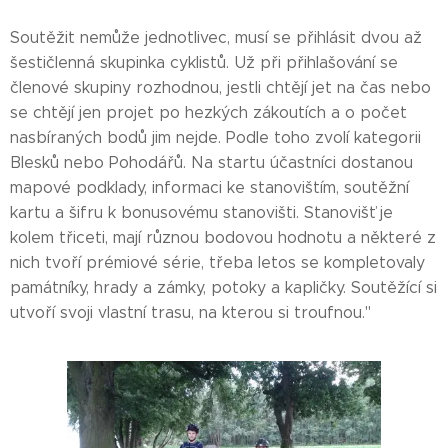
Soutěžit nemůže jednotlivec, musí se přihlásit dvou až
šestičlenná skupinka cyklistů. Už při přihlašování se
členové skupiny rozhodnou, jestli chtějí jet na čas nebo
se chtějí jen projet po hezkých zákoutích a o počet
nasbíraných bodů jim nejde. Podle toho zvolí kategorii
Blesků nebo Pohodářů. Na startu účastníci dostanou
mapové podklady, informaci ke stanovištím, soutěžní
kartu a šifru k bonusovému stanovišti. Stanovišť je
kolem třiceti, mají různou bodovou hodnotu a některé z
nich tvoří prémiové série, třeba letos se kompletovaly
památníky, hrady a zámky, potoky a kapličky. Soutěžící si
utvoří svoji vlastní trasu, na kterou si troufnou."