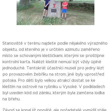
Stanoviště v terénu najdete podle nějakého výrazného
objektu, od kterého je v určitém azimutu zaměřeno
místo se schovanými kleštičkami, kterými se proštípne
kontrolní karta. Nalézt kleště nemusí být vždy úplně
jednoduché. Tentokrát účastníci museli pro jedny lézt
po provazovém žebříku na strom, jiné byly uprostřed
potoka. Pro děti bylo velkou atrakcí dostat se ke
kleštím na ostrově na rybníku u Vysoké. V podkladech
byl uveden kód od zámku, kterým byla zamčena loďka
na břehu.
Závod se konal již popáté, ale pořadatelé vymýšlí stále