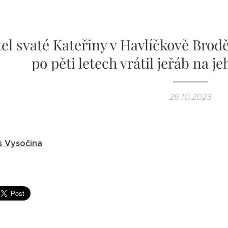
el svaté Kateřiny v Havlíčkově Brod
po pěti letech vrátil jeřáb na j
26.10.2023
s Vysočina