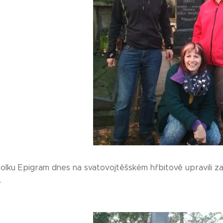
olku Epigram dnes na svatovojtěšském hřbitově upravili 
.