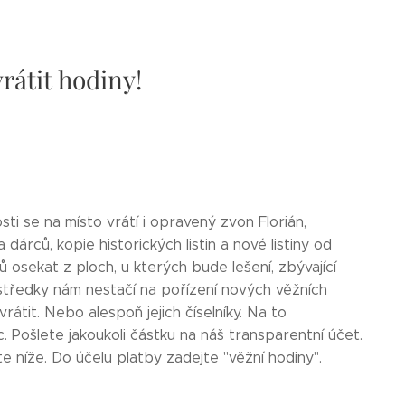
rátit hodiny!
sti se na místo vrátí i opravený zvon Florián,
árců, kopie historických listin a nové listiny od
ů osekat z ploch, u kterých bude lešení, zbývající
středky nám nestačí na pořízení nových věžních
átit. Nebo alespoň jejich číselníky. Na to
 Pošlete jakoukoli částku na náš transparentní účet.
e níže. Do účelu platby zadejte "věžní hodiny".