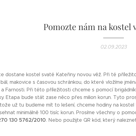
Pomozte nám na kostel v
02.09.2023
e dostane kostel svaté Kateřiny novou věž. Při té příležito
ál, makovice s časovou schránkou, do které vložíme jména d
a Farnosti. Při této příležitosti chceme s pomocí brigádník
ky. Etapa bude stát zase něco přes milion korun. Tyto pro
tože už tu budeme mít to lešení, chceme hodiny na kostel vr
ehnat minimálně 100 tisíc korun. Prosíme všechny o pomoc.
270 130 5762/2010
. Nebo použijte QR kód, který naleznet