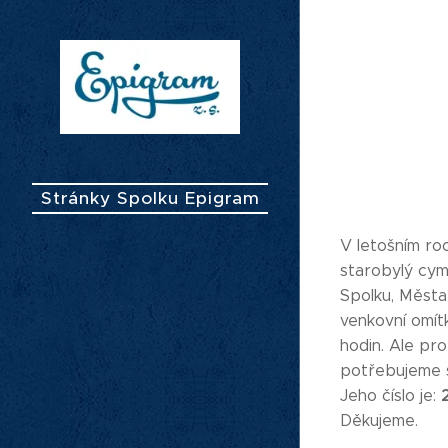
Stránky Spolku Epigram
V letošním roc
starobylý cymb
Spolku, Města 
venkovní omít
hodin. Ale pro
potřebujeme s
Jeho číslo je:
Děkujeme.