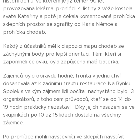
historií domu, ve kterém je již téměř 90 let
provozována lékárna, prohlédli si listiny z věže kostela
svaté Kateřiny a poté je čekala komentovaná prohlídka
sklepních prostor se sgrafity od Karla Němce a
prohlídka chodeb.
Každý z účastníků měl k dispozici mapu chodeb se
záchytnými body pro lepší orientaci. Těm, kteří si
zapomněli čelovku, byla zapůjčena malá baterka.
Zájemců bylo opravdu hodně, fronta v jednu chvíli
dosahovala až k zadnímu traktu restaurace Na Rynku.
Spolek s velkým zájmem lidí počítal, nachystáno bylo 13
organizátorů, z toho osm průvodců, kteří se od 14 do
19 hodin prakticky nezastavili. Díky jejich nasazení se ve
skupinkách po 10 až 15 lidech dostalo na všechny
zájemce.
Po prohlídce mohli návštěvníci ve sklepích navštívit