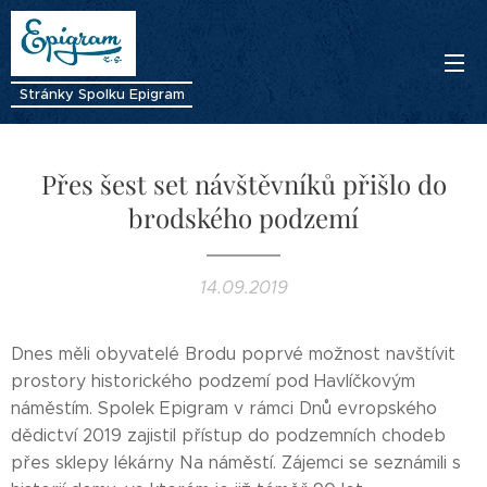
Stránky Spolku Epigram
Přes šest set návštěvníků přišlo do
brodského podzemí
14.09.2019
Dnes měli obyvatelé Brodu poprvé možnost navštívit
prostory historického podzemí pod Havlíčkovým
náměstím. Spolek Epigram v rámci Dnů evropského
dědictví 2019 zajistil přístup do podzemních chodeb
přes sklepy lékárny Na náměstí. Zájemci se seznámili s