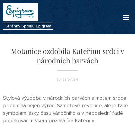
Stránky Spolku Epigram
Motanice ozdobila Kateřinu srdci v
národních barvách
17.11.2019
Stylová výzdoba v národních barvách s motem srdce
připomíná nejen výročí Sametové revoluce, ale je také
symbolem lásky, času vánočního a v neposlední řadě
poděkováním všem příznivcům Kateřiny!