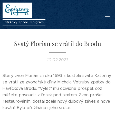
Stránky Spolku Epigram
Svatý Florian se vrátil do Brodu
10.02.2023
Starý zvon Florián z roku 1693 z kostela svaté Kateřiny
se vrátil ze zvonařské dílny Michala Votruby zpátky do
Havlíčkova Brodu. "Výlet" mu očividně prospěl, což
můžete posoudit z fotek pod textem. Zvon prošel
restaurováním, dostal zcela nový dubový závěs a nové
kování. Bylo přežíháno i jeho srdce.