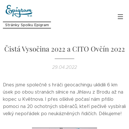
Stránky Spolku Epigram
Čistá Vysočina 2022 a CITO Ovčín 2022
29.04.2022
Dnes jsme společně s hráči geocachingu uklidili 6 km
úsek po obou stranách silnice na Jihlavu z Brodu až na
kopec u Květnova. I přes ošklivé počasí nám přišlo
pomoci na 20 ochotných sběračů, kteří pečlivě vysbírali
velký nepořádek po neukázněných řidičích. Děkujeme!