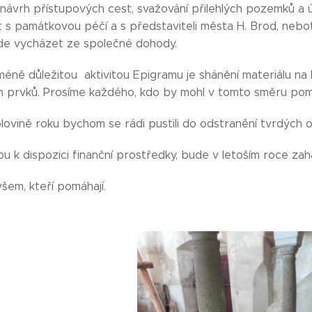
návrh přístupových cest, svažování přilehlých pozemků a
t s památkovou péčí a s představiteli města H. Brod, nebo
e vycházet ze společné dohody.
éně důležitou aktivitou Epigramu je shánění materiálu na k
ch prvků. Prosíme každého, kdo by mohl v tomto směru pom
ovině roku bychom se rádi pustili do odstranění tvrdých o
 k dispozici finanční prostředky, bude v letoším roce zah
šem, kteří pomáhají.