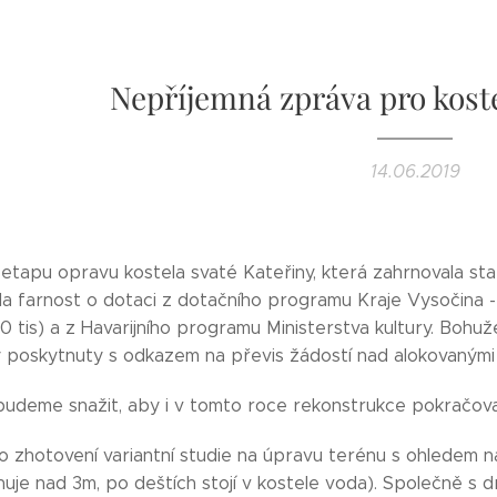
Nepříjemná zpráva pro koste
14.06.2019
 etapu opravu kostela svaté Kateřiny, která zahrnovala stat
la farnost o dotaci z dotačního programu Kraje Vysočina -
10 tis) a z Havarijního programu Ministerstva kultury. Bohuž
 poskytnuty s odkazem na převis žádostí nad alokovanými 
budeme snažit, aby i v tomto roce rekonstrukce pokračova
 zhotovení variantní studie na úpravu terénu s ohledem na
huje nad 3m, po deštích stojí v kostele voda). Společně s