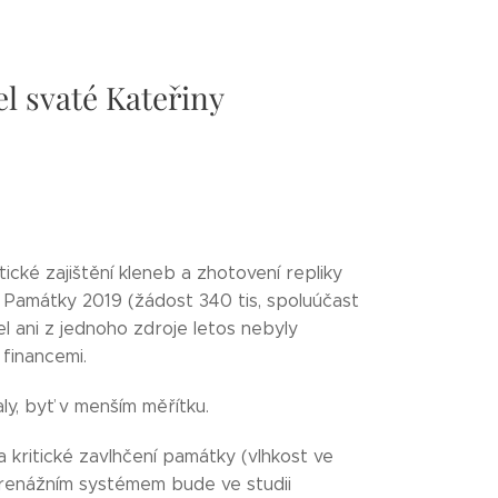
l svaté Kateřiny
ické zajištění kleneb a zhotovení repliky
 Památky 2019 (žádost 340 tis, spoluúčast
el ani z jednoho zdroje letos nebyly
financemi.
ly, byť v menším měřítku.
 kritické zavlhčení památky (vlhkost ve
 drenážním systémem bude ve studii