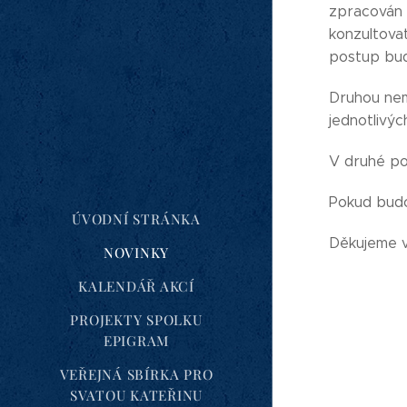
zpracován 
konzultova
postup bud
Druhou nem
jednotlivý
V druhé pol
Pokud budou
ÚVODNÍ STRÁNKA
Děkujeme v
NOVINKY
KALENDÁŘ AKCÍ
PROJEKTY SPOLKU
EPIGRAM
VEŘEJNÁ SBÍRKA PRO
SVATOU KATEŘINU