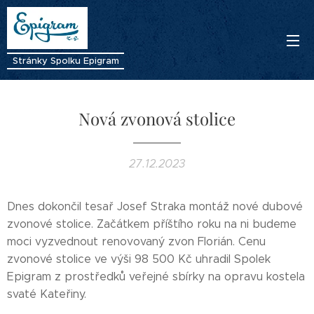
Stránky Spolku Epigram
Nová zvonová stolice
27.12.2023
Dnes dokončil tesař Josef Straka montáž nové dubové
zvonové stolice. Začátkem příštího roku na ni budeme
moci vyzvednout renovovaný zvon Florián. Cenu
zvonové stolice ve výši 98 500 Kč uhradil Spolek
Epigram z prostředků veřejné sbírky na opravu kostela
svaté Kateřiny.