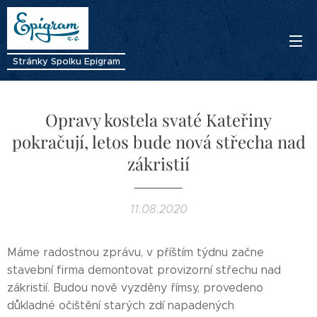
Stránky Spolku Epigram
Opravy kostela svaté Kateřiny
pokračují, letos bude nová střecha nad
zákristií
11.08.2020
Máme radostnou zprávu, v příštím týdnu začne
stavební firma demontovat provizorní střechu nad
zákristií. Budou nově vyzděny římsy, provedeno
důkladné očištění starých zdí napadených