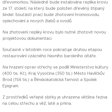
dřevomorkou. Následně bude instalována replika krovu
ze 17. století, na který bude položen dřevěný štípaný
šindel. Součástí prací bude zhotovení hromosvodu,
oplechování a nových žlabů a svodů.
Na zhotovení repliky krovu bylo nutné zhotovit novou
projektovou dokumentaci.
Současně v letošním roce pokračuje druhou etapou
restaurování vzácného hlavního barokního oltáře.
Na hrazení oprav střechy se podílí Ministerstvo kultury
(400 tis. Kč), Kraj Vysočina (350 tis.) Město Havlíčkův
Brod (154 tis.) a Římskokatolická farnost a Spolek
Epigram.
Z prostředků veřejné sbírky je uhrazena většina řeziva
na celou střechu a věž, latě a prkna.