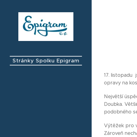
Stránky Spolku Epigram
17. listopadu
opravy na kos
Největší úspě
Doubka. Většin
podobného sež
Výtěžek pro v
Zároveň nechá