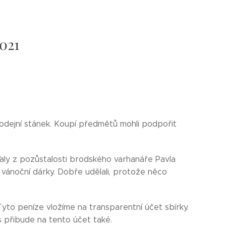
021
rodejní stánek. Koupí předmětů mohli podpořit
ťaly z pozůstalosti brodského varhanáře Pavla
 vánoční dárky. Dobře udělali, protože něco
yto peníze vložíme na transparentní účet sbírky.
 přibude na tento účet také.