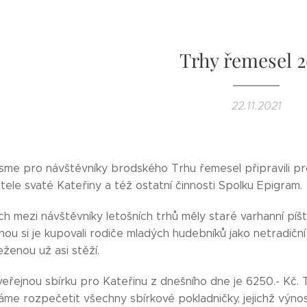
Trhy řemesel 2
22.11.2021
 jsme pro návštěvníky brodského Trhu řemesel připravili p
tele svaté Kateřiny a též ostatní činnosti Spolku Epigram.
ch mezi návštěvníky letošních trhů měly staré varhanní píš
ou si je kupovali rodiče mladých hudebníků jako netradiční
enou už asi stěží.
eřejnou sbírku pro Kateřinu z dnešního dne je 6250.- Kč. T
me rozpečetit všechny sbírkové pokladničky, jejichž výnos