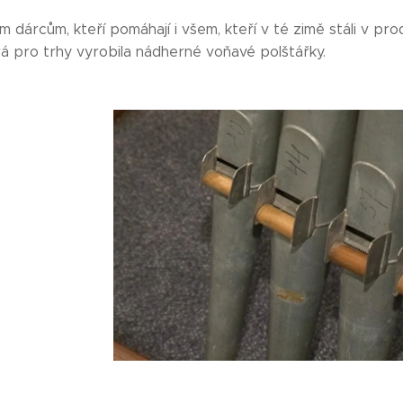
dárcům, kteří pomáhají i všem, kteří v té zimě stáli v prod
á pro trhy vyrobila nádherné voňavé polštářky.