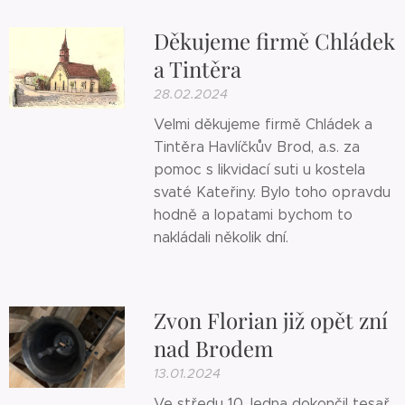
Děkujeme firmě Chládek
a Tintěra
28.02.2024
Velmi děkujeme firmě Chládek a
Tintěra Havlíčkův Brod, a.s. za
pomoc s likvidací suti u kostela
svaté Kateřiny. Bylo toho opravdu
hodně a lopatami bychom to
nakládali několik dní.
Zvon Florian již opět zní
nad Brodem
13.01.2024
Ve středu 10. ledna dokončil tesař