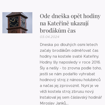
Ode dneška opět hodiny
na Kateřině ukazují
broďákům čas
03.04.2024
Dneska po dlouhých osmi letech
začaly broďákům odměřovat čas
hodiny na kostele svaté Kateřiny.
Hodiny šly naposledy v roce 2016.
Šly a nešly - to zrovna podle toho,
jestli se nám podařilo vyhrabat
hodinový stroj z nánosu holubinců
a načas jej zprovoznit. Nyní je ve
věži kostela stroj zbrusu nový.
Instaloval jej sem čáslavský hodinář
Miroslav Janků,...