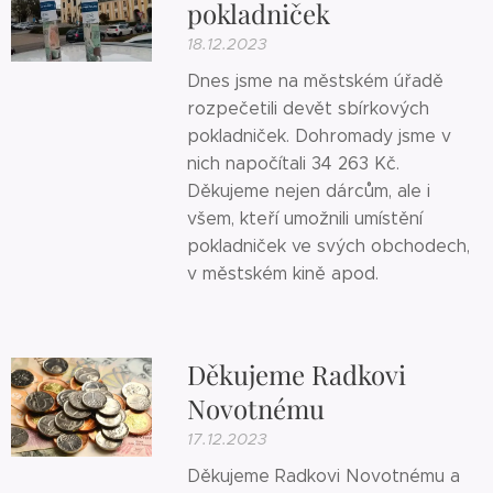
pokladniček
18.12.2023
Dnes jsme na městském úřadě
rozpečetili devět sbírkových
pokladniček. Dohromady jsme v
nich napočítali 34 263 Kč.
Děkujeme nejen dárcům, ale i
všem, kteří umožnili umístění
pokladniček ve svých obchodech,
v městském kině apod.
Děkujeme Radkovi
Novotnému
17.12.2023
Děkujeme Radkovi Novotnému a