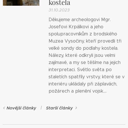
kostela
31.10.2023
Děkujeme archeologovi Mgr.
Josefovi Krpálkovi a jeho
spolupracovníkům z brodského
Muzea Vysočiny, kteří provedli tři
velké sondy do podlahy kostela.
Nálezy, které odkryli jsou velmi
zajímavé, a my se těšíme na jejich
interpretaci. Světlo světa po
staletích spatřily vrstvy, které se v
interiéru ukládaly při záplavách,
požárech a plenění vojsk....
Novější články
Starší články