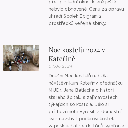
předposlední okno, které ještě
nebylo obnovené. Cenu za opravu
uhradí Spolek Epigram z
prostředků veřejné sbírky.
Noc kostelů 2024 v
Kateřině
07.06.2024
Dnešní Noc kostelů nabídla
návštěvníkům Kateřiny přednášku
MUDr. Jana Betlacha o historii
starého špitálu a zajímavostech
týkajících se kostela. Dále si
příchozí mohli vyřešit vědomostní
kvíz, navštívit podkroví kostela,
zaposlouchat se do tónů symfonie