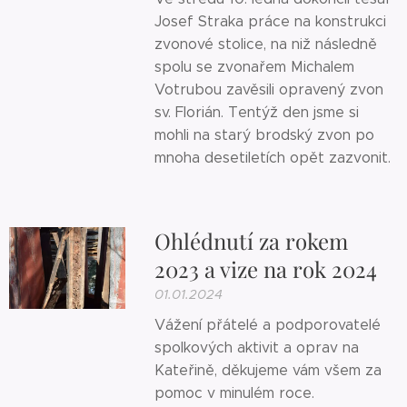
Josef Straka práce na konstrukci
zvonové stolice, na niž následně
spolu se zvonařem Michalem
Votrubou zavěsili opravený zvon
sv. Florián. Tentýž den jsme si
mohli na starý brodský zvon po
mnoha desetiletích opět zazvonit.
Ohlédnutí za rokem
2023 a vize na rok 2024
01.01.2024
Vážení přátelé a podporovatelé
spolkových aktivit a oprav na
Kateřině, děkujeme vám všem za
pomoc v minulém roce.