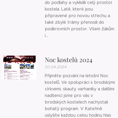
do podlahy a vyklidili celý prostor
kostela. Latě, které jsou
připravené pro novou střechu a
také zbylé trámy přenosili do
podkrovních prostor. Všem žákům
i...
Noc kostelů 2024
30.04.2024
Přijměte pozvání na letošní Noc
kostelů. Ve spolupráci s brodskými
církvemi, skauty, varhaníky a dalšími
nadšenci jsme pro vás v
brodských kostelech nachystali
bohatý program. V Kateřině
uslyšíte každou celou hodinu hlas